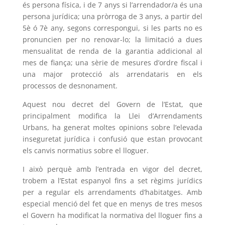
és persona física, i de 7 anys si l’arrendador/a és una
persona jurídica; una pròrroga de 3 anys, a partir del
5è ó 7è any, segons correspongui, si les parts no es
pronuncien per no renovar-lo; la limitació a dues
mensualitat de renda de la garantia addicional al
mes de fiança; una sèrie de mesures d’ordre fiscal i
una major protecció als arrendataris en els
processos de desnonament.
Aquest nou decret del Govern de l’Estat, que
principalment modifica la Llei d’Arrendaments
Urbans, ha generat moltes opinions sobre l’elevada
inseguretat jurídica i confusió que estan provocant
els canvis normatius sobre el lloguer.
I això perquè amb l’entrada en vigor del decret,
trobem a l’Estat espanyol fins a set règims jurídics
per a regular els arrendaments d’habitatges. Amb
especial menció del fet que en menys de tres mesos
el Govern ha modificat la normativa del lloguer fins a