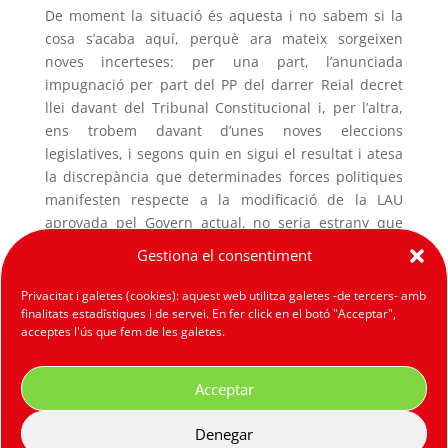
De moment la situació és aquesta i no sabem si la
cosa s’acaba aquí, perquè ara mateix sorgeixen
noves incerteses: per una part, l’anunciada
impugnació per part del PP del darrer Reial decret
llei davant del Tribunal Constitucional i, per l’altra,
ens trobem davant d’unes noves eleccions
legislatives, i segons quin en sigui el resultat i atesa
la discrepància que determinades forces politiques
manifesten respecte a la modificació de la LAU
aprovada pel Govern actual, no seria estrany que
s’iniciés una nova modificació legislativa en aquest
Gestiona el consentiment
àmbit dels lloguers.
Privacitat i galetes (cookies): aquest web utilitza galetes -de tercers- amb
finalitats estadístiques i de servei. En fer click en el botó "Acceptar",
acceptes l'ús que fem de les galetes.
Acceptar
Denegar