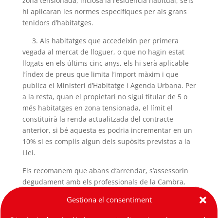
zona tensionada, inclosa la residència habitual, se’ls
hi aplicaran les normes específiques per als grans
tenidors d’habitatges.
3. Als habitatges que accedeixin per primera
vegada al mercat de lloguer, o que no hagin estat
llogats en els últims cinc anys, els hi serà aplicable
l’índex de preus que limita l’import màxim i que
publica el Ministeri d’Habitatge i Agenda Urbana. Per
a la resta, quan el propietari no sigui titular de 5 o
més habitatges en zona tensionada, el límit el
constituirà la renda actualitzada del contracte
anterior, si bé aquesta es podria incrementar en un
10% si es complís algun dels supòsits previstos a la
Llei.
Els recomanem que abans d’arrendar, s’assessorin
degudament amb els professionals de la Cambra,
per tal de complir amb la legislació aplicable, així
Gestiona el consentiment
com per, eventualment, poder aplicar els incentius
fiscals previstos a la Llei pel Dret a l’Habitatge.