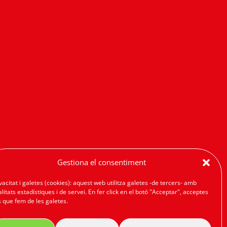
Gestiona el consentiment
vacitat i galetes (cookies): aquest web utilitza galetes -de tercers- amb
alitats estadístiques i de servei. En fer click en el botó "Acceptar", acceptes
s que fem de les galetes.