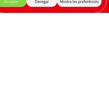
Acceptar
Denegar
Mostra les preferències
nconstitucionalitat presentat per diputats del
tuals, i un article vulnera l’article 25.1 de la
islació processal:
 funció social de la propietat d’un habitatge o
rtats 1 i 2, que van fer extensiva l’obligació
executiva derivada de la reclamació d’un deute
 què no s’hagués acreditat la formulació de