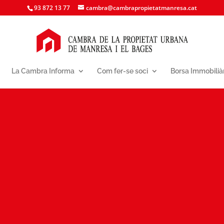
93 872 13 77
cambra@cambrapropietatmanresa.cat
La Cambra Informa
Com fer-se soci
Borsa Immobilià