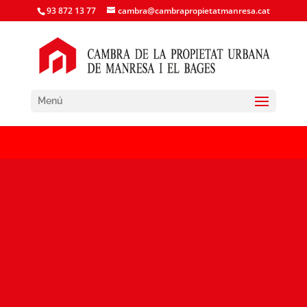
93 872 13 77
cambra@cambrapropietatmanresa.cat
Menú