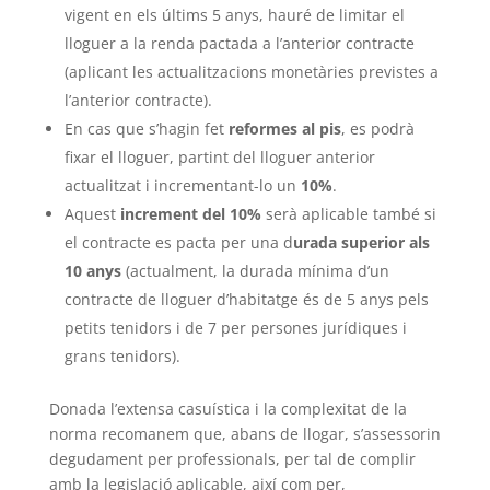
vigent en els últims 5 anys, hauré de limitar el
lloguer a la renda pactada a l’anterior contracte
(aplicant les actualitzacions monetàries previstes a
l’anterior contracte).
En cas que s’hagin fet
reformes al pis
, es podrà
fixar el lloguer, partint del lloguer anterior
actualitzat i incrementant-lo un
10%
.
Aquest
increment del 10%
serà aplicable també si
el contracte es pacta per una d
urada superior als
10 anys
(actualment, la durada mínima d’un
contracte de lloguer d’habitatge és de 5 anys pels
petits tenidors i de 7 per persones jurídiques i
grans tenidors).
Donada l’extensa casuística i la complexitat de la
norma recomanem que, abans de llogar, s’assessorin
degudament per professionals, per tal de complir
amb la legislació aplicable, així com per,