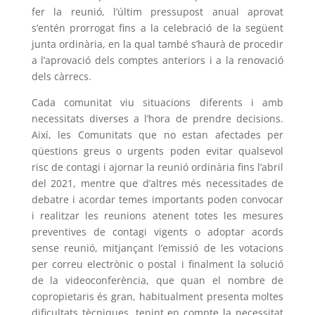
fer la reunió, l’últim pressupost anual aprovat
s’entén prorrogat fins a la celebració de la següent
junta ordinària, en la qual també s’haurà de procedir
a l’aprovació dels comptes anteriors i a la renovació
dels càrrecs.
Cada comunitat viu situacions diferents i amb
necessitats diverses a l’hora de prendre decisions.
Així, les Comunitats que no estan afectades per
qüestions greus o urgents poden evitar qualsevol
risc de contagi i ajornar la reunió ordinària fins l’abril
del 2021, mentre que d’altres més necessitades de
debatre i acordar temes importants poden convocar
i realitzar les reunions atenent totes les mesures
preventives de contagi vigents o adoptar acords
sense reunió, mitjançant l’emissió de les votacions
per correu electrònic o postal i finalment la solució
de la videoconferència, que quan el nombre de
copropietaris és gran, habitualment presenta moltes
dificultats tècniques, tenint en compte la necessitat