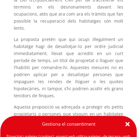
terminis en els desnonaments davant les
ocupacions, atès que ara com ara els tràmits que fan
possible la recuperació dels habitatges són molt
lents.
La proposta pretén que qui ocupi il·legalment un
habitatge hagi de desallotjar-lo per ordre judicial
immediatament, llevat que acrediti en un curt
període de temps, un títol de propietat o lloguer que
l’habiliti per romandre-hi. Aquestes mesures no es
podrien aplicar per a desallotjar persones que
impaguen les rendes de lloguer o les quotes
hipotecàries, ni tampoc s’hi podrien acollir els grans
tenidors de finques.
Aquesta proposició va adreçada a protegir els petits
propietaris o persones que visquin en un habitatge
social adjudicat, i que han vist “okupada” casa seva
Gestiona el consentiment
de forma il·legal.
Privacitat i galetes (cookies): aquest web utilitza galetes -de tercers- amb