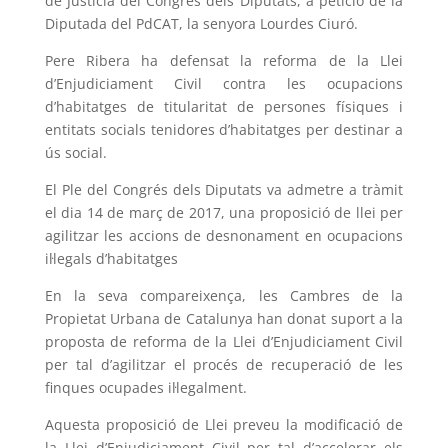
de Justícia del Congrés dels Diputats, a petició de la
Diputada del PdCAT, la senyora Lourdes Ciuró.
Pere Ribera ha defensat la reforma de la Llei
d’Enjudiciament Civil contra les ocupacions
d’habitatges de titularitat de persones físiques i
entitats socials tenidores d’habitatges per destinar a
ús social.
El Ple del Congrés dels Diputats va admetre a tràmit
el dia 14 de març de 2017, una proposició de llei per
agilitzar les accions de desnonament en ocupacions
il·legals d’habitatges
En la seva compareixença, les Cambres de la
Propietat Urbana de Catalunya han donat suport a la
proposta de reforma de la Llei d’Enjudiciament Civil
per tal d’agilitzar el procés de recuperació de les
finques ocupades il·legalment.
Aquesta proposició de Llei preveu la modificació de
la Llei d’Enjudiciament Civil per tal d’accelerar els