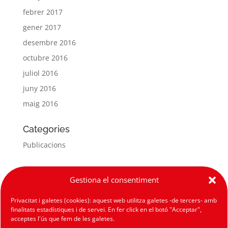
febrer 2017
gener 2017
desembre 2016
octubre 2016
juliol 2016
juny 2016
maig 2016
Categories
Publicacions
Meta
Gestiona el consentiment
Entra
Privacitat i galetes (cookies): aquest web utilitza galetes -de tercers- amb
Canal de les entrades
finalitats estadístiques i de servei. En fer click en el botó "Acceptar",
Canal dels comentaris
acceptes l'ús que fem de les galetes.