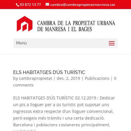
93 872 13 77
cambra@cambrapropietatmanresa.cat
Menú
ELS HABITATGES D’ÚS TURÍSTIC
by
cambrapropietat
|
des. 2, 2019
|
Publicacions
|
0
comments
ELS HABITATGES D’ÚS TURÍSTIC 02.12.2019 ; Dedicar
un pis a lloguer per a ús turístic pot suposar uns
ingressos extra respecte d’un lloguer convencional,
però exigeix més tràmits i una certa dedicació.
Barcelona i poblacions costaneres principalment,