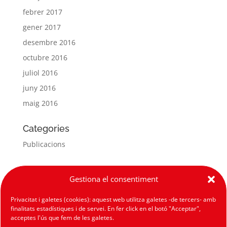
febrer 2017
gener 2017
desembre 2016
octubre 2016
juliol 2016
juny 2016
maig 2016
Categories
Publicacions
Meta
Gestiona el consentiment
Entra
Privacitat i galetes (cookies): aquest web utilitza galetes -de tercers- amb
Canal de les entrades
finalitats estadístiques i de servei. En fer click en el botó "Acceptar",
Canal dels comentaris
acceptes l'ús que fem de les galetes.