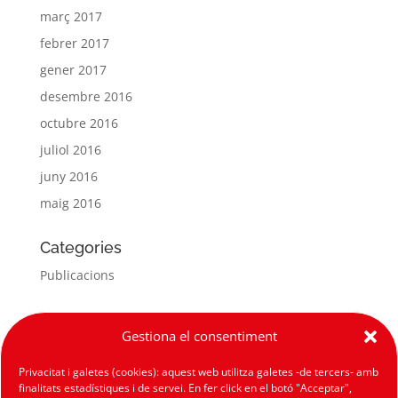
març 2017
febrer 2017
gener 2017
desembre 2016
octubre 2016
juliol 2016
juny 2016
maig 2016
Categories
Publicacions
Meta
Gestiona el consentiment
Entra
Privacitat i galetes (cookies): aquest web utilitza galetes -de tercers- amb
Canal de les entrades
finalitats estadístiques i de servei. En fer click en el botó "Acceptar",