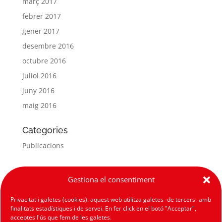
març 2017
febrer 2017
gener 2017
desembre 2016
octubre 2016
juliol 2016
juny 2016
maig 2016
Categories
Publicacions
Meta
Gestiona el consentiment
Entra
Privacitat i galetes (cookies): aquest web utilitza galetes -de tercers- amb
Canal de les entrades
finalitats estadístiques i de servei. En fer click en el botó "Acceptar",
Canal dels comentaris
acceptes l'ús que fem de les galetes.