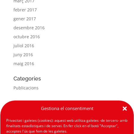
març 2017
febrer 2017
gener 2017
desembre 2016
octubre 2016
juliol 2016
juny 2016
maig 2016
Categories
Publicacions
Meta
Gestiona el consentiment
Entra
Privacitat i galetes (cookies): aquest web utilitza galetes -de tercers- amb
Canal de les entrades
finalitats estadístiques i de servei. En fer click en el botó "Acceptar",
Canal dels comentaris
acceptes l'ús que fem de les galetes.